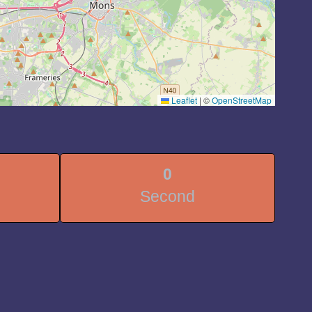
Leaflet
|
©
OpenStreetMap
0
Second