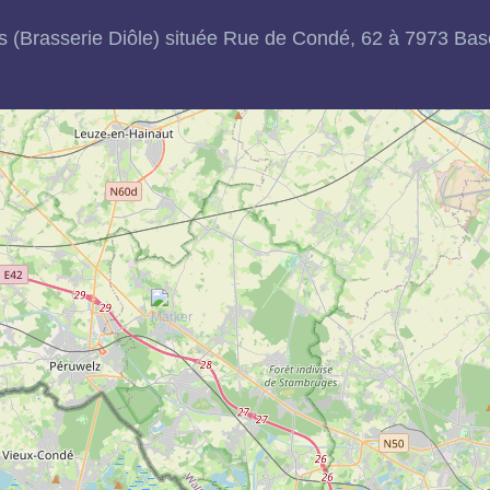
 (Brasserie Diôle) située Rue de Condé, 62 à 7973 Basèc